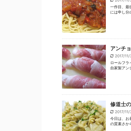
2017/11
一作目、最
には申し分
アンチ
2017/11
ロールフラ
自家製アン
修道士
2017/11
今日は、お
の質素さから