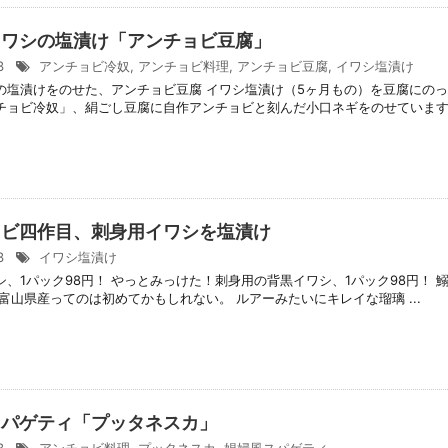
イワシの塩漬け「アンチョビ豆腐」
/3
アンチョビ冷奴
,
アンチョビ料理
,
アンチョビ豆腐
,
イワシ塩漬け
の塩漬けをのせた、アンチョビ豆腐 イワシ塩漬け（5ヶ月もの）を豆腐にのっ
チョビ冷奴」、絹ごし豆腐に自作アンチョビと刻んだ小口ネギをのせています。 
ョビ四作目、刺身用イワシを塩漬け
/3
イワシ塩漬け
シ、1パック98円！ やっとみっけた！刺身用の背黒イワシ、1パック98円！
富山県産ってのは初めてかもしれない。 ルアーみたいにキレイな瑠璃 ...
スパゲティ「プッタネスカ」