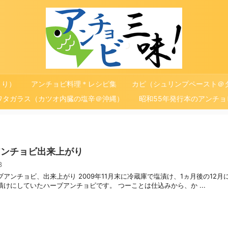
より）
アンチョビ料理＊レシピ集
カピ（シュリンプペースト＠
ワタガラス（カツオ内臓の塩辛＠沖縄）
昭和55年発行本のアンチ
アンチョビ出来上がり
/3
アンチョビ、出来上がり 2009年11月末に冷蔵庫で塩漬け、1ヵ月後の12月
漬けにしていたハーブアンチョビです。 つーことは仕込みから、か ...