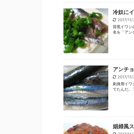
冷奴に
2017/11
背黒イワシ
名を「アン
アンチ
2017/11
刺身用イワ
てたんだ。 
娼婦風