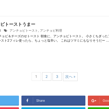
ョビトーストうまー
/3
アンチョビトースト
,
アンチョビ料理
チョビ＆チーズのせトースト 朝食に、アンチョビトースト。 小さくちぎっ
ースト2フィレ使ったら、ちょっと塩辛い。 これはツマミにもなりそうだー ...
1
2
3
次へ »
Share
Goo