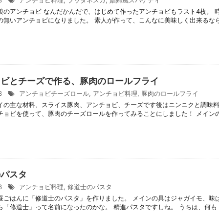
/3
アンチョビ料理
,
プッタネスカ
,
娼婦風スパゲティ
後のアンチョビ なんだかんだで、はじめて作ったアンチョビもラスト4枚。 
の無いアンチョビになりました。 素人が作って、こんなに美味しく出来るなら .
ョビとチーズで作る、豚肉のロールフライ
/3
アンチョビチーズロール
,
アンチョビ料理
,
豚肉のロールフライ
イの主な材料、スライス豚肉、アンチョビ、チーズです後はニンニクと調味
チョビを使って、豚肉のチーズロールを作ってみることにしました！ メインの材 
のパスタ
/3
アンチョビ料理
,
修道士のパスタ
昼ごはんに「修道士のパスタ」を作りました。 メインの具はジャガイモ、味
「修道士」って名前になったのかな。 精進パスタですしね。 うちは、何も .